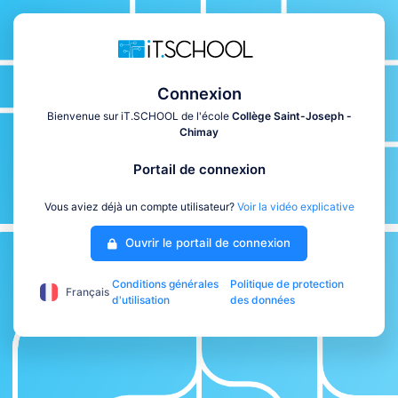
Connexion
Bienvenue sur iT.SCHOOL de l'école
Collège Saint-Joseph -
Chimay
Portail de connexion
Vous aviez déjà un compte utilisateur?
Voir la vidéo explicative
Ouvrir le portail de connexion
Conditions générales
Politique de protection
Français
d'utilisation
des données